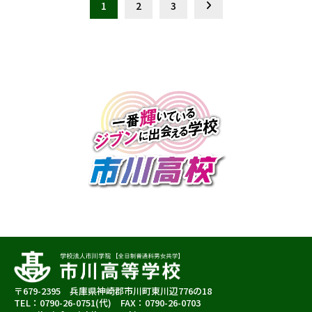
1
2
3
〒679-2395 兵庫県神崎郡市川町東川辺776の18
TEL：0790-26-0751(代) FAX：0790-26-0703