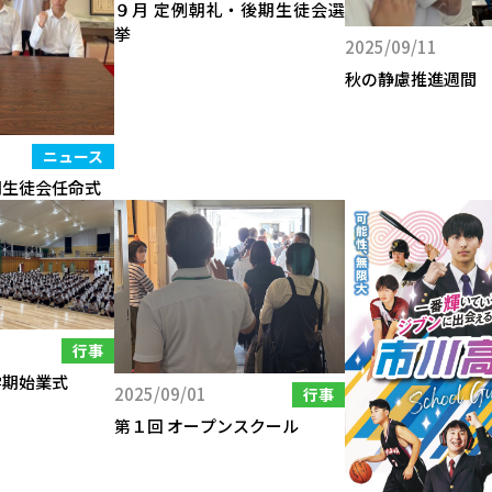
９月 定例朝礼・後期生徒会選
挙
2025/09/11
秋の静慮推進週間
ニュース
期生徒会任命式
行事
学期始業式
2025/09/01
行事
第１回 オープンスクール