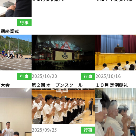
行事
学期終業式
2025/10/20
2025/10/16
行事
行事
育大会
第２回 オープンスクール
１０月 定例朝礼
2025/09/25
行事