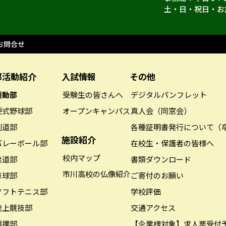
土・日・祝日・お
お問合せ
部活動紹介
入試情報
その他
運動部
受験生の皆さんへ
デジタルパンフレット
硬式野球部
オープンキャンパス
真人会（同窓会）
剣道部
各種証明書発行について（
施設紹介
バレーボール部
在校生・保護者の皆様へ
校内マップ
柔道部
書類ダウンロード
市川高校の仏像紹介
卓球部
ご寄付のお願い
ソフトテニス部
学校評価
陸上競技部
交通アクセス
相撲部
【企業様対象】求人票受付