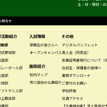
土・日・祝日・お
お問合せ
部活動紹介
入試情報
その他
運動部
受験生の皆さんへ
デジタルパンフレット
硬式野球部
オープンキャンパス
真人会（同窓会）
剣道部
各種証明書発行について（
施設紹介
バレーボール部
在校生・保護者の皆様へ
校内マップ
柔道部
書類ダウンロード
市川高校の仏像紹介
卓球部
ご寄付のお願い
ソフトテニス部
学校評価
陸上競技部
交通アクセス
相撲部
【企業様対象】求人票受付