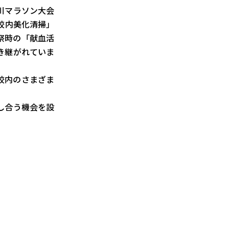
川マラソン大会
校内美化清掃」
祭時の「献血活
き継がれていま
校内のさまざま
し合う機会を設