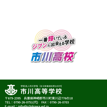
〒679-2395 兵庫県神崎郡市川町東川辺776の18
TEL：0790-26-0751(代) FAX：0790-26-0703
E-mail：info@ichikawa.ed.jp