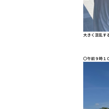
大きく混乱す
〇午前９時１