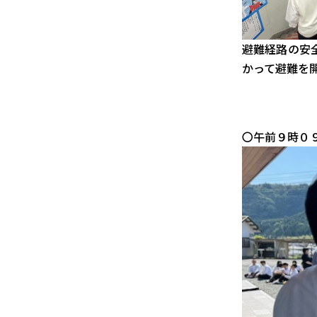
避難経路の安
かって避難を
〇午前９時０