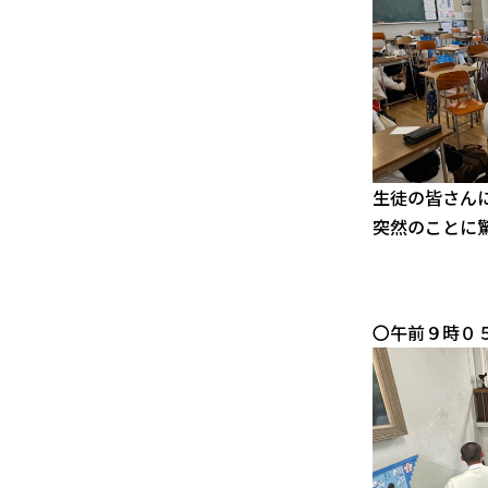
生徒の皆さん
突然のことに
〇午前９時０５