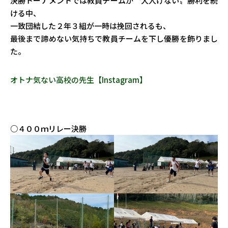
決勝トーナメントでは教員チームが〝大人げない〟勝利を続
ける中、
一致団結した２年３組が一時は挽回されるも、
最後まで諦めない気持ちで教員チームを下し優勝を飾りまし
た。
オトナ気ない高校の先生【Instagram】
○４００ｍリレー決勝