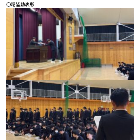
〇精皆勤表彰