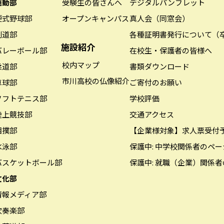
運動部
受験生の皆さんへ
デジタルパンフレット
硬式野球部
オープンキャンパス
真人会（同窓会）
剣道部
各種証明書発行について（
施設紹介
バレーボール部
在校生・保護者の皆様へ
校内マップ
柔道部
書類ダウンロード
市川高校の仏像紹介
卓球部
ご寄付のお願い
ソフトテニス部
学校評価
陸上競技部
交通アクセス
相撲部
【企業様対象】求人票受付
水泳部
保護中: 中学校関係者のペー
バスケットボール部
保護中: 就職（企業）関係
文化部
情報メディア部
吹奏楽部